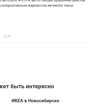
на автобусе №370 и автостанции Щербинки рейсом
 Альтернативным вариантом является такси.
0
жет быть интересно
ИКЕА в Новосибирске